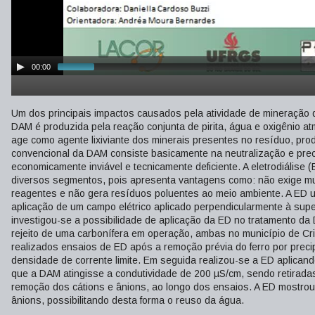
00:00
Um dos principais impactos causados pela atividade de mineração 
DAM é produzida pela reação conjunta de pirita, água e oxigênio atm
age como agente lixiviante dos minerais presentes no resíduo, pro
convencional da DAM consiste basicamente na neutralização e pre
economicamente inviável e tecnicamente deficiente. A eletrodiálise
diversos segmentos, pois apresenta vantagens como: não exige mu
reagentes e não gera resíduos poluentes ao meio ambiente. A ED ut
aplicação de um campo elétrico aplicado perpendicularmente à supe
investigou-se a possibilidade de aplicação da ED no tratamento 
rejeito de uma carbonífera em operação, ambas no município de Cr
realizados ensaios de ED após a remoção prévia do ferro por preci
densidade de corrente limite. Em seguida realizou-se a ED aplicand
que a DAM atingisse a condutividade de 200 µS/cm, sendo retiradas 
remoção dos cátions e ânions, ao longo dos ensaios. A ED mostrou
ânions, possibilitando desta forma o reuso da água.