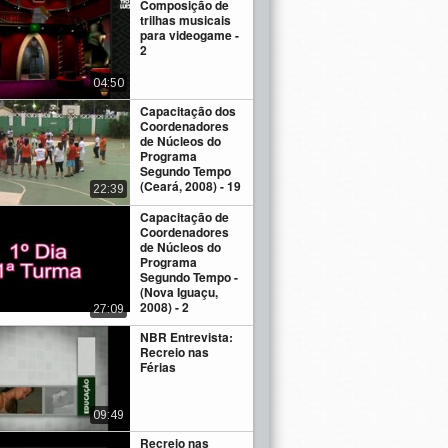
Composição de
trilhas musicais
para videogame -
2
04:50
Capacitação dos
Coordenadores
de Núcleos do
Programa
Segundo Tempo
(Ceará, 2008) - 19
22:39
Capacitação de
Coordenadores
de Núcleos do
Programa
Segundo Tempo -
(Nova Iguaçu,
2008) - 2
27:09
NBR Entrevista:
Recreio nas
Férias
09:49
Recreio nas