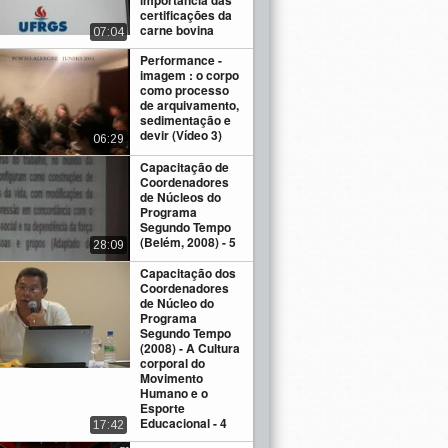
importância das
certificações da
carne bovina
07:04
Performance -
imagem : o corpo
como processo
de arquivamento,
sedimentação e
devir (Vídeo 3)
06:29
Capacitação de
Coordenadores
de Núcleos do
Programa
Segundo Tempo
(Belém, 2008) - 5
28:09
Capacitação dos
Coordenadores
de Núcleo do
Programa
Segundo Tempo
(2008) - A Cultura
corporal do
Movimento
Humano e o
Esporte
Educacional - 4
17:42