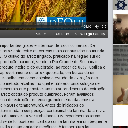
05:00
Share
Download
View High Quality
importantes grãos em termos de valor comercial. De
, o arroz esta entre os cereais mais consumidos no mundo,
. O cultivo do arroz irrigado, praticado na região sul do
 produção nacional, sendo o Rio Grande do Sul o maior
produto inteiro e do quebrado, ao redor de 80%, justifica o
 aproveitamento do arroz quebrado, em busca de um
 trabalho tem como objetivo o estudo da extração das
o o método alcalino, no qual é utilizado uma solução de
rimentais que permitam um maior rendimento da extração
e arroz obtida do produto quebrado. Foram avaliados
ética de extração proteica (granulometria da amostra,
de NaOH e temperatura). Antes de iniciados os
determinada a composição centesimal da farinha de arroz a
o da amostra a ser trabalhada. Os experimentos foram
lvente foi posto em contato com a farinha em um béquer, e
uxílio de um agitador mecânico. A temperatura foi