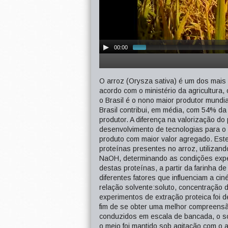
00:00
O arroz (Orysza sativa) é um dos mais 
acordo com o ministério da agricultura
o Brasil é o nono maior produtor mundial
Brasil contribui, em média, com 54% da
produtor. A diferença na valorização do 
desenvolvimento de tecnologias para o
produto com maior valor agregado. Este
proteínas presentes no arroz, utilizand
NaOH, determinando as condições expe
destas proteínas, a partir da farinha d
diferentes fatores que influenciam a cin
relação solvente:soluto, concentração 
experimentos de extração proteica foi 
fim de se obter uma melhor compreensã
conduzidos em escala de bancada, o so
o meio foi mantido sob agitação com o a