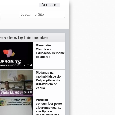
Acessar
er videos by this member
Dimensão
Olímpica -
Educação/Treinamento
de atletas
28:14
Mudança na
molhabilidade do
Polipropileno via
Ultravioleta de
vácuo
06:08
Perfil do
consumidor porto
alegrense quanto
aos tipos e