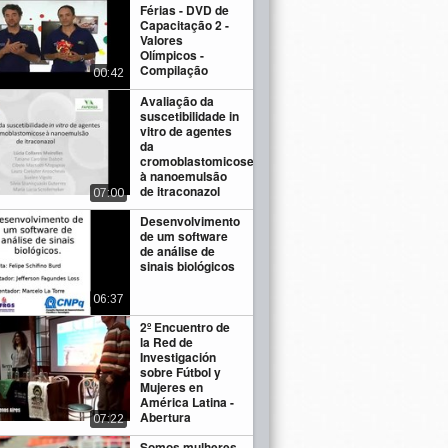
Férias - DVD de
Capacitação 2 -
Valores
Olímpicos -
Compilação
00:42
Avaliação da
suscetibilidade in
vitro de agentes
da
cromoblastomicose
à nanoemulsão
de itraconazol
07:00
Desenvolvimento
de um software
de análise de
sinais biológicos
06:37
2º Encuentro de
la Red de
Investigación
sobre Fútbol y
Mujeres en
América Latina -
Abertura
07:22
Somos mulheres