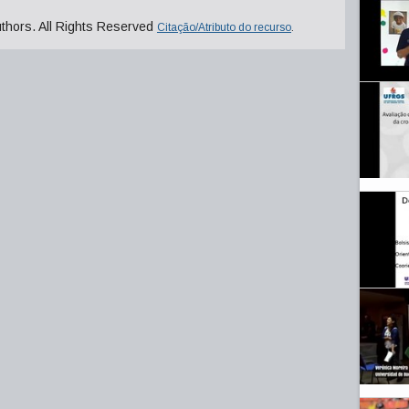
uthors. All Rights Reserved
Citação/Atributo do recurso
.