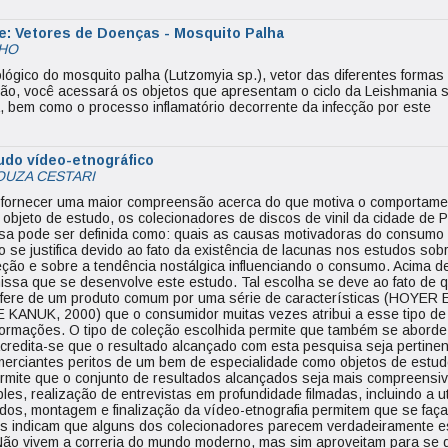
e: Vetores de Doenças - Mosquito Palha
LHO
lógico do mosquito palha (Lutzomyia sp.), vetor das diferentes formas
ão, você acessará os objetos que apresentam o ciclo da Leishmania s
 bem como o processo inflamatório decorrente da infecção por este
tudo vídeo-etnográfico
OUZA CESTARI
o fornecer uma maior compreensão acerca do que motiva o comportame
objeto de estudo, os colecionadores de discos de vinil da cidade de P
uisa pode ser definida como: quais as causas motivadoras do consumo
do se justifica devido ao fato da existência de lacunas nos estudos sob
ão e sobre a tendência nostálgica influenciando o consumo. Acima de
ssa que se desenvolve este estudo. Tal escolha se deve ao fato de q
difere de um produto comum por uma série de características (HOYER
 KANUK, 2000) que o consumidor muitas vezes atribui a esse tipo de
nformações. O tipo de coleção escolhida permite que também se abor
redita-se que o resultado alcançado com esta pesquisa seja pertinent
rciantes peritos de um bem de especialidade como objetos de estudo
rmite que o conjunto de resultados alcançados seja mais compreensivo
es, realização de entrevistas em profundidade filmadas, incluindo a ut
ltados, montagem e finalização da vídeo-etnografia permitem que se faç
s indicam que alguns dos colecionadores parecem verdadeiramente es
Não vivem a correria do mundo moderno, mas sim aproveitam para se de