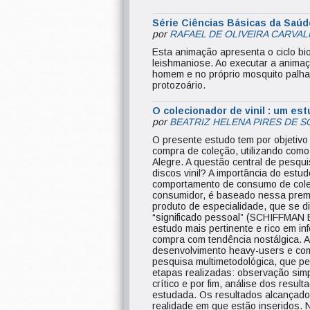
Série Ciências Básicas da Saúd
por
RAFAEL DE OLIVEIRA CARVA
Esta animação apresenta o ciclo bio
leishmaniose. Ao executar a animaç
homem e no próprio mosquito palha,
protozoário.
O colecionador de vinil : um es
por
BEATRIZ HELENA PIRES DE S
O presente estudo tem por objetiv
compra de coleção, utilizando como 
Alegre. A questão central de pesq
discos vinil? A importância do estu
comportamento de consumo de coleç
consumidor, é baseado nessa premi
produto de especialidade, que se 
“significado pessoal” (SCHIFFMAN E
estudo mais pertinente e rico em i
compra com tendência nostálgica. Ac
desenvolvimento heavy-users e come
pesquisa multimetodológica, que pe
etapas realizadas: observação simpl
crítico e por fim, análise dos resu
estudada. Os resultados alcançado
realidade em que estão inseridos. 