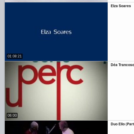
Elza Soares
01:08:21
Déa Trancoso (
06:00
Duo Ello (Parte