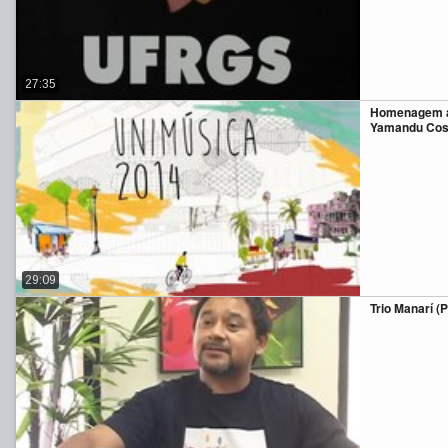
27:35
Homenagem a
Yamandu Costa
29:09
Trio Manarí (Pa