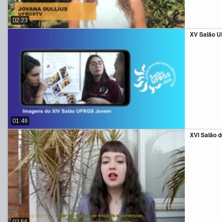
02:23
XV Salão 
01:49
XVI Salão 
02:56