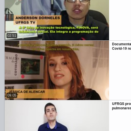
02:51
Documentan
Covid-19 n
09:05
UFRGS prod
pulmonares