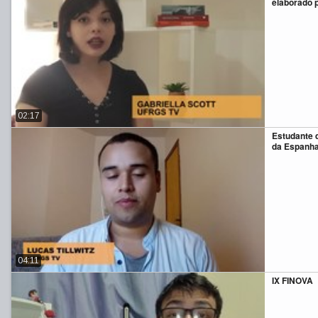
elaborado 
02:17
Estudante
da Espanh
04:11
IX FINOVA