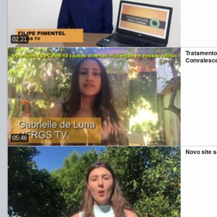
02:21
Tratamento
Convalesc
05:46
Novo site 