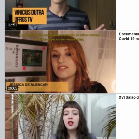
02:51
Documentan
Covid-19 n
09:05
XVI Salão 