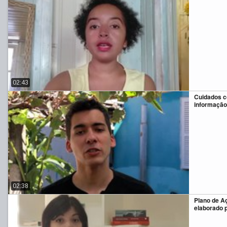
02:43
Cuidados c
informação
02:38
Plano de A
elaborado 