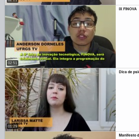
IX FINOVA
02:51
Dica de ps
01:29
Manifesto 