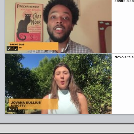
contra o c
04:45
Novo site 
02:23