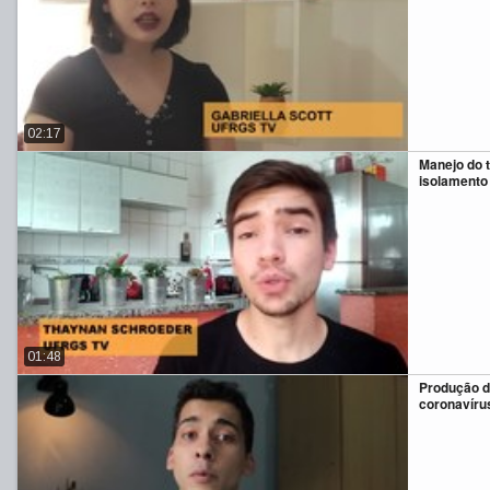
02:17
Manejo do 
isolamento 
01:48
Produção d
coronavíru