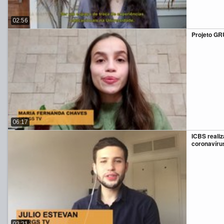
02:56
Projeto GR
06:17
ICBS realiz
coronavíru
02:21