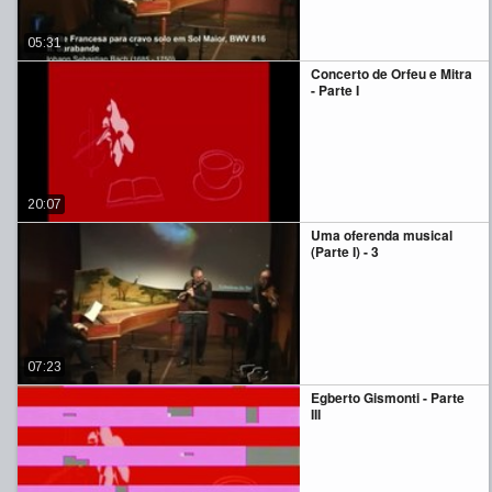
05:31
Concerto de Orfeu e Mitra
- Parte I
20:07
Uma oferenda musical
(Parte I) - 3
07:23
Egberto Gismonti - Parte
III