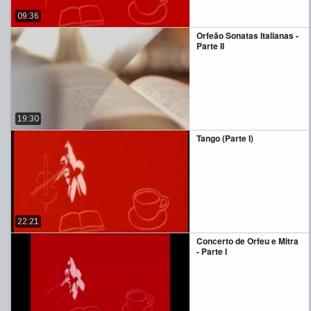
09:36
Orfeão Sonatas Italianas -
Parte II
19:30
Tango (Parte I)
22:21
Concerto de Orfeu e Mitra
- Parte I