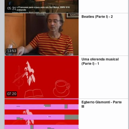
05:31
Beatles (Parte I) - 2
13:53
Uma oferenda musical
(Parte I) - 1
07:20
Egberto Gismonti - Parte
III