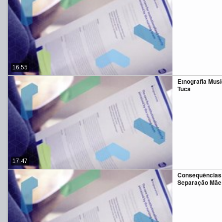
16:55
Etnografia Mus
Tuca
17:47
Consequências 
Separação Mãe 