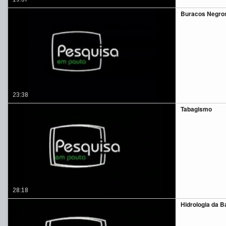
Buracos Negro
23:38
Tabagismo
28:18
Hidrologia da 