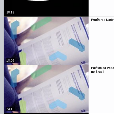
28:18
Frutíferas Nativ
18:09
Política da Pes
no Brasil
23:11