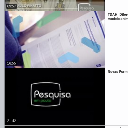
09:57
TDAH: Difer
modelo anim
16:55
Novas Form
21:42