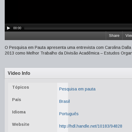
00:00
Share
Vie
O Pesquisa em Pauta apresenta uma entrevista com Carolina Dalla
2013 como Melhor Trabalho da Divisão Acadêmica – Estudos Organ
Video Info
Tópicos
Pesquisa em pauta
País
Brasil
Idioma
Português
Website
http://hdl.handle.net/10183/94828