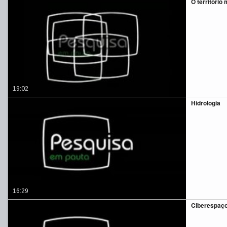
O território 
19:02
Hidrologia
16:29
Ciberespaço