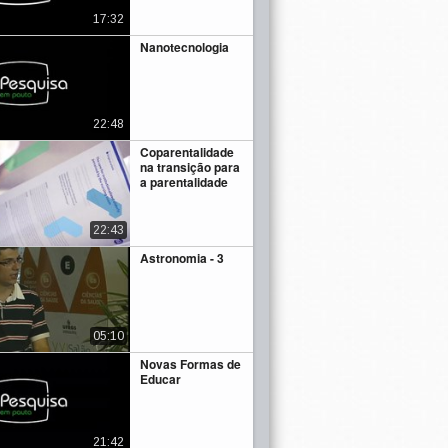
17:32
Nanotecnologia
22:48
Coparentalidade
na transição para
a parentalidade
22:43
Astronomia - 3
05:10
Novas Formas de
Educar
21:42