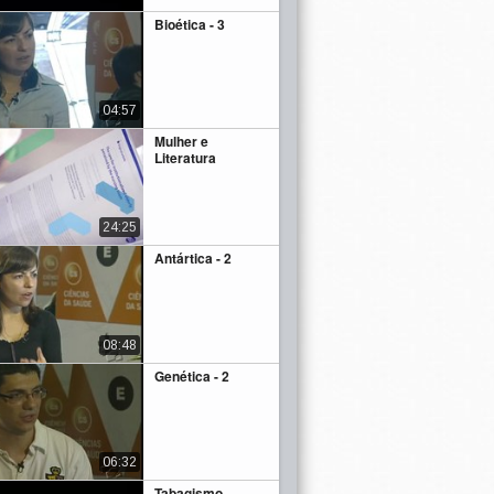
Bioética - 3
04:57
Mulher e
Literatura
24:25
Antártica - 2
08:48
Genética - 2
06:32
Tabagismo