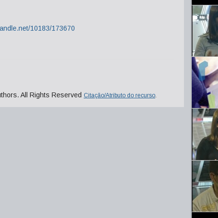
.handle.net/10183/173670
uthors. All Rights Reserved
Citação/Atributo do recurso
.