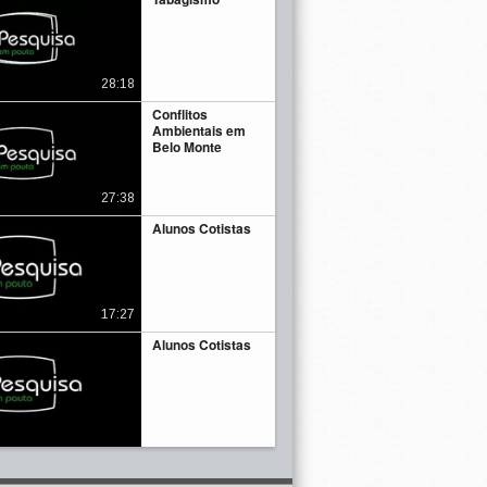
28:18
Conflitos
Ambientais em
Belo Monte
27:38
Alunos Cotistas
17:27
Alunos Cotistas