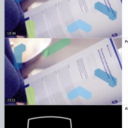
19:46
P
23:11
A