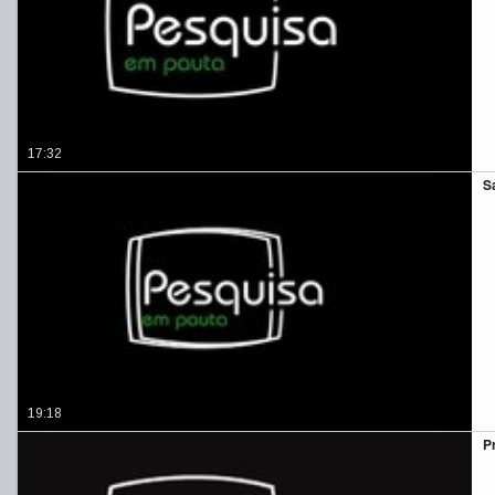
17:32
S
19:18
P