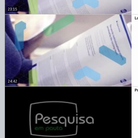
23:15
L
24:42
P