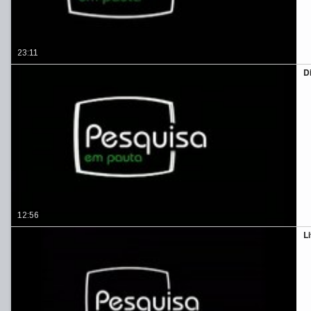
23:11
D
12:56
L