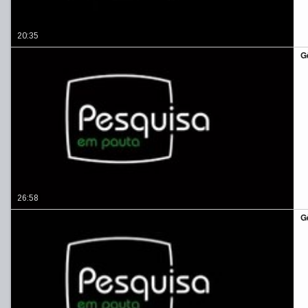
20:35
G
26:58
G