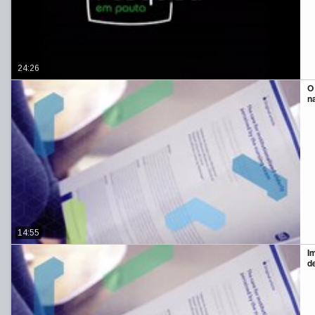
24:26
O
n
14:55
I
d