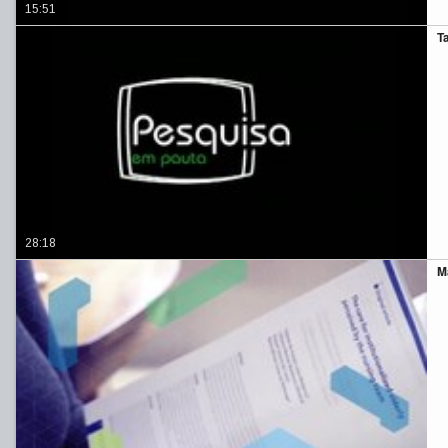
15:51
T
28:18
M