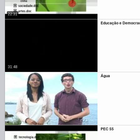
22:31
Educação e Democra
31:48
Água
PEC 55