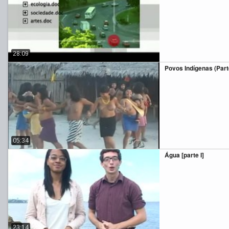
28:09
Povos Indígenas (Parte 
05:34
Água [parte I]
23:14