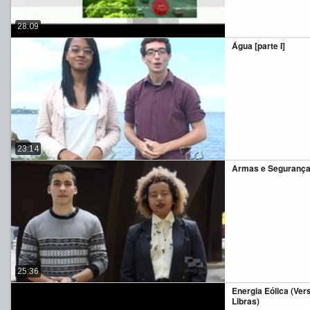
28:09
Água [parte I]
23:14
Armas e Seguranç
25:36
Energia Eólica (Ve
Libras)