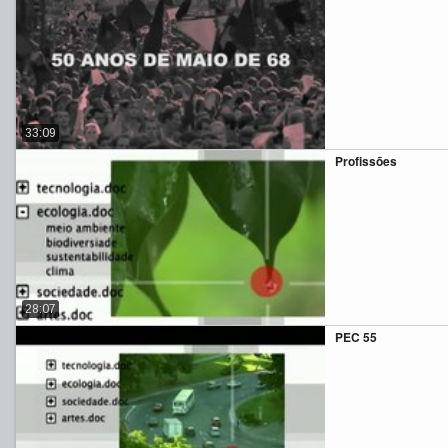
33:09
Profissões
28:07
PEC 55