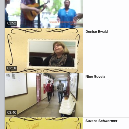
02:52
Denise Ewald
03:18
Nino Goveia
03:40
Suzana Schwertner