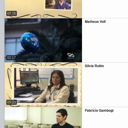
03:26
Matheus Volf
02:17
Sílvia Rolim
03:23
Fabrício Gambogi