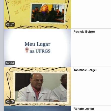
03:17
Patrícia Bohrer
02:53
Toninho e Jorge
02:45
Renato Levien