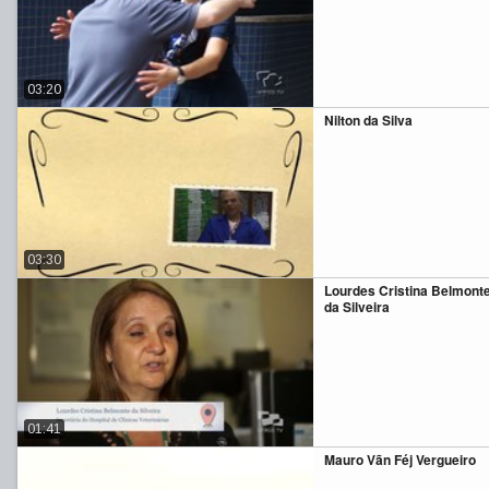
03:20
Nilton da Silva
03:30
Lourdes Cristina Belmont
da Silveira
01:41
Mauro Vãn Féj Vergueiro