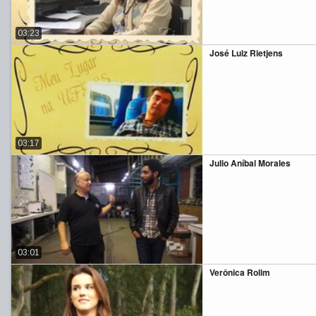
03:23
José Luiz Rietjens
03:17
Julio Aníbal Morales
03:01
Verônica Rolim