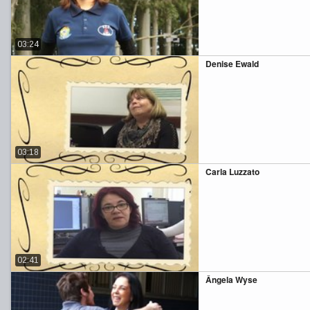
03:24
Denise Ewald
03:18
Carla Luzzato
02:41
Ângela Wyse