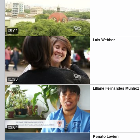
05:02
Laís Webber
01:30
Liliane Fernandes Munhoz
03:04
Renato Levien