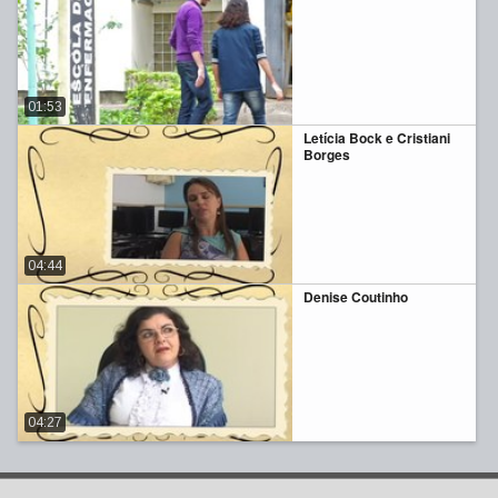
01:53
Letícia Bock e Cristiani
Borges
04:44
Denise Coutinho
04:27