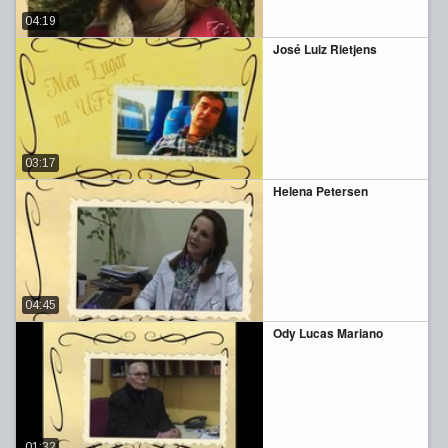
04:19
José Luiz Rietjens
03:17
Helena Petersen
04:45
Ody Lucas Mariano
01:32