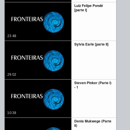
Luiz Felipe Pondé
[parte I]
23:48
Sylvia Earle [parte II]
29:02
Steven Pinker (Parte I)
- 1
10:38
Denis Mukwege (Parte
Ii)