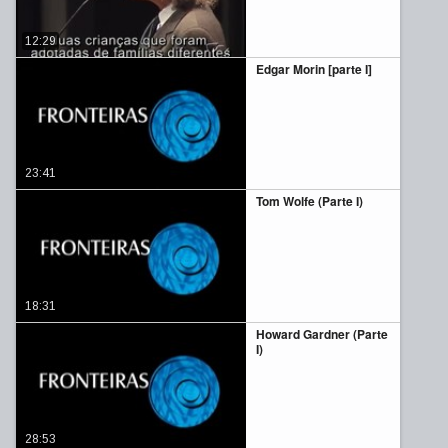
12:29
Edgar Morin [parte I]
23:41
Tom Wolfe (Parte I)
18:31
Howard Gardner (Parte
I)
28:53