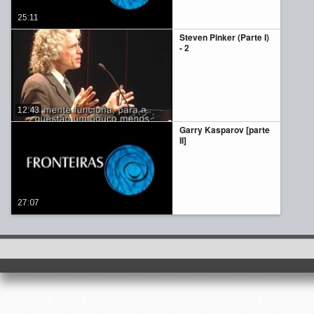
25:11
Steven Pinker (Parte I)
- 2
12:43
Garry Kasparov [parte
II]
27:07