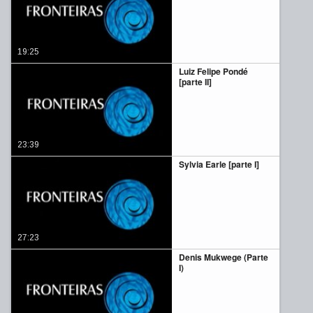
19:25
Luiz Felipe Pondé
[parte II]
23:39
Sylvia Earle [parte I]
27:23
Denis Mukwege (Parte
I)