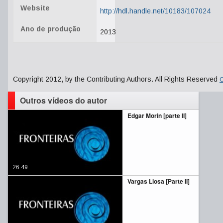
Website
http://hdl.handle.net/10183/107024
Ano de produção
2013
Copyright 2012, by the Contributing Authors. All Rights Reserved
C
Outros vídeos do autor
Edgar Morin [parte II]
26:49
Vargas Llosa [Parte II]