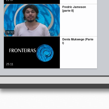
21:07
Fredric Jameson
[parte II]
28:32
Denis Mukwege (Parte
I)
25:11