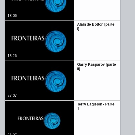
18:06
Alain de Botton [parte
I]
18:26
Garry Kasparov [parte
II]
27:07
Terry Eagleton - Parte
1