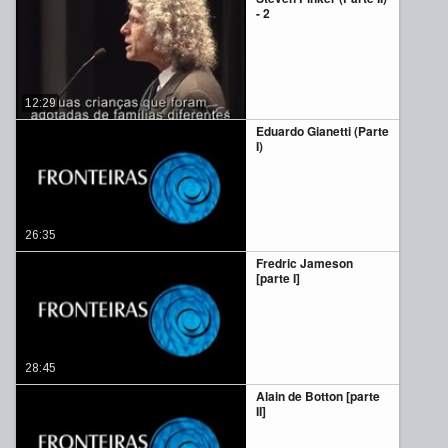
- 2
12:29
Eduardo Gianetti (Parte
I)
26:35
Fredric Jameson
[parte I]
28:45
Alain de Botton [parte
II]