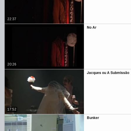
22:37
No Ar
20:26
Jacques ou A Submissão
17:52
Bunker