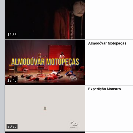
16:33
Almodóvar Motopeças
18:45
Expedição Monstro
20:36