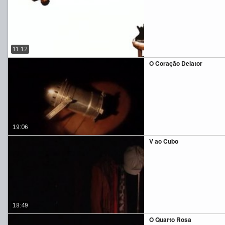
11:12
O Coração Delator
19:06
V ao Cubo
18:49
O Quarto Rosa