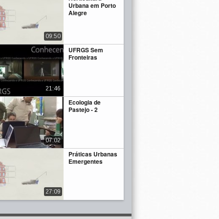
Urbana em Porto
Alegre
09:50
UFRGS Sem
Fronteiras
21:46
Ecologia de
Pastejo - 2
07:02
Práticas Urbanas
Emergentes
27:09