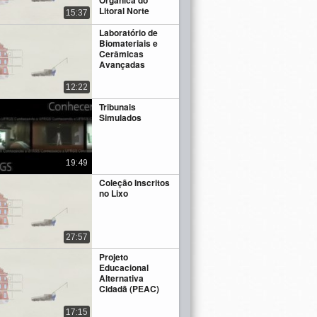
Orgânica do
Litoral Norte
15:37
Laboratório de
Biomateriais e
Cerâmicas
Avançadas
12:22
Tribunais
Simulados
19:49
Coleção Inscritos
no Lixo
27:57
Projeto
Educacional
Alternativa
Cidadã (PEAC)
17:15