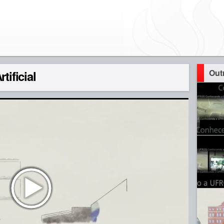
Out
tificial