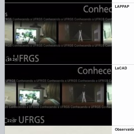
LAPPAP
16:24
LaCAD
22:07
Observatór