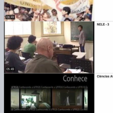
06:49
NELE - 3
05:49
Ciências A