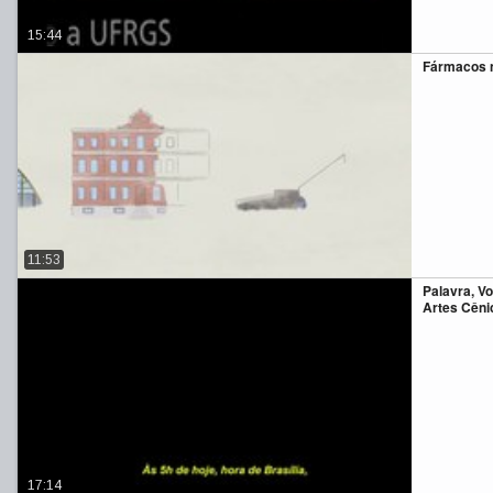
15:44
Fármacos 
11:53
Palavra, V
Artes Cêni
17:14