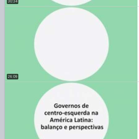
30:34
26:09