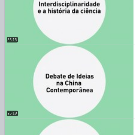
33:15
25:18