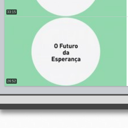
33:15
26:52