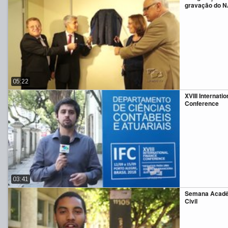
gravação do 
05:22
XVIII Internati
Conference
03:41
Semana Acadê
Civil