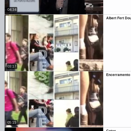
04:34
Albert Fert Do
03:17
Encerramento 
05:15
Cotas