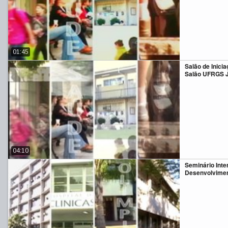
01:45
Salão de Inicia
Salão UFRGS 
04:10
Seminário Inte
Desenvolvimen