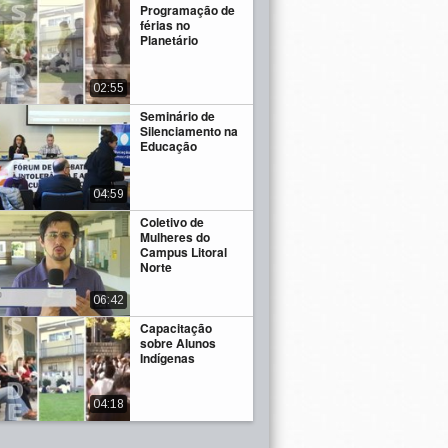
Programação de
férias no
Planetário
02:55
Seminário de
Silenciamento na
Educação
04:59
Coletivo de
Mulheres do
Campus Litoral
Norte
06:42
Capacitação
sobre Alunos
Indígenas
04:18