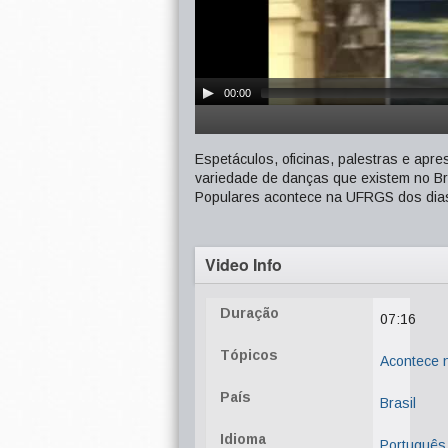
00:00
Espetáculos, oficinas, palestras e apre
variedade de danças que existem no Bra
Populares acontece na UFRGS dos dias
Video Info
Duração
07:16
Tópicos
Acontece
País
Brasil
Idioma
Português