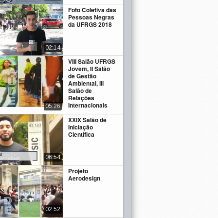
Foto Coletiva das
Pessoas Negras
da UFRGS 2018
02:14
VIII Salão UFRGS
Jovem, II Salão
de Gestão
Ambiental, III
Salão de
Relações
Internacionais
05:26
XXIX Salão de
Iniciação
Científica
06:54
Projeto
Aerodesign
02:52