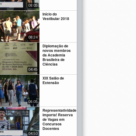
08:05
Início do
Vestibular 2018
06:24
Diplomação de
novos membros
da Academia
Brasileira de
Ciências
04:45
XIX Salão de
Extensão
06:05
Representatividade
importa! Reserva
de Vagas em
Concursos
Docentes
04:50