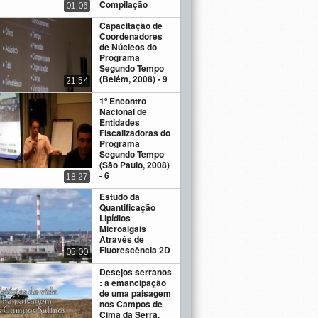
Compilação
01:06
Capacitação de
Coordenadores
de Núcleos do
Programa
Segundo Tempo
(Belém, 2008) - 9
21:54
1º Encontro
Nacional de
Entidades
Fiscalizadoras do
Programa
Segundo Tempo
(São Paulo, 2008)
- 6
18:27
Estudo da
Quantificação
Lipídios
Microalgais
Através de
Fluorescência 2D
05:00
Desejos serranos
: a emancipação
de uma paisagem
nos Campos de
Cima da Serra,