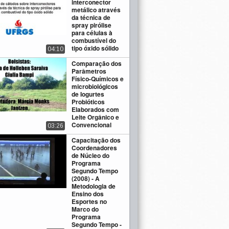
interconector
metálico através
da técnica de
spray pirólise
para células à
combustível do
tipo óxido sólido
04:10
Comparação dos
Parâmetros
Físico-Químicos e
microbiológicos
de Iogurtes
Probióticos
Elaborados com
Leite Orgânico e
Convencional
03:26
Capacitação dos
Coordenadores
de Núcleo do
Programa
Segundo Tempo
(2008) - A
Metodologia de
Ensino dos
Esportes no
Marco do
Programa
Segundo Tempo -