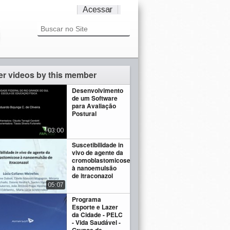
Acessar
er videos by this member
Desenvolvimento
de um Software
para Avaliação
Postural
03:00
Suscetibilidade in
vivo de agente da
cromoblastomicose
à nanoemulsão
de itraconazol
05:07
Programa
Esporte e Lazer
da Cidade - PELC
- Vida Saudável -