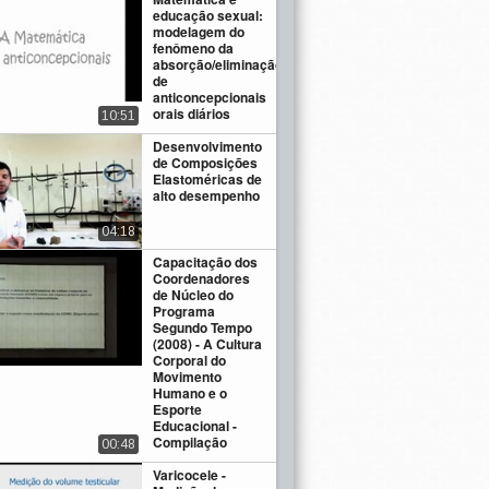
educação sexual:
modelagem do
fenômeno da
absorção/eliminação
de
anticoncepcionais
orais diários
10:51
Desenvolvimento
de Composições
Elastoméricas de
alto desempenho
04:18
Capacitação dos
Coordenadores
de Núcleo do
Programa
Segundo Tempo
(2008) - A Cultura
Corporal do
Movimento
Humano e o
Esporte
Educacional -
Compilação
00:48
Varicocele -