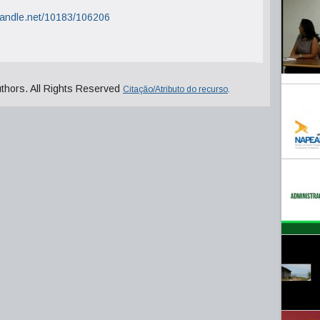
.handle.net/10183/106206
uthors. All Rights Reserved
Citação/Atributo do recurso
.