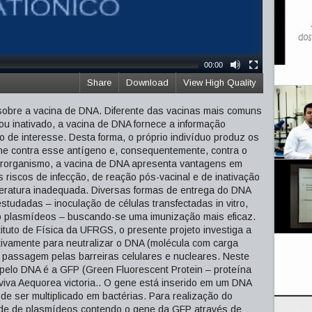
00:00
Share
Download
View High Quality
obre a vacina de DNA. Diferente das vacinas mais comuns
u inativado, a vacina de DNA fornece a informação
 de interesse. Desta forma, o próprio indivíduo produz os
e contra esse antígeno e, consequentemente, contra o
rorganismo, a vacina de DNA apresenta vantagens em
 riscos de infecção, de reação pós-vacinal e de inativação
ratura inadequada. Diversas formas de entrega do DNA
tudadas – inoculação de células transfectadas in vitro,
o plasmídeos – buscando-se uma imunização mais eficaz.
tuto de Física da UFRGS, o presente projeto investiga a
itivamente para neutralizar o DNA (molécula com carga
a passagem pelas barreiras celulares e nucleares. Neste
o pelo DNA é a GFP (Green Fluorescent Protein – proteína
-viva Aequorea victoria.. O gene está inserido em um DNA
de ser multiplicado em bactérias. Para realização do
dade de plasmídeos contendo o gene da GFP através de