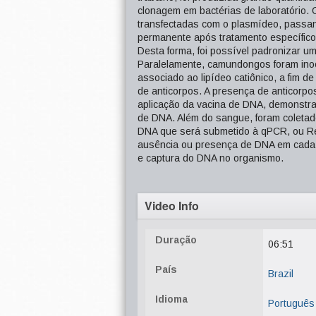
clonagem em bactérias de laboratório. C
transfectadas com o plasmídeo, passand
permanente após tratamento específico, 
Desta forma, foi possível padronizar u
Paralelamente, camundongos foram inocu
associado ao lipídeo catiônico, a fim d
de anticorpos. A presença de anticor
aplicação da vacina de DNA, demonstrar
de DNA. Além do sangue, foram coleta
DNA que será submetido à qPCR, ou Rea
ausência ou presença de DNA em cada am
e captura do DNA no organismo.
Video Info
Duração
06:51
País
Brazil
Idioma
Português