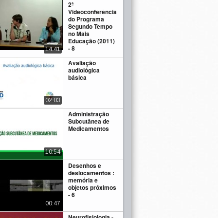
2ª
Videoconferência
do Programa
Segundo Tempo
no Mais
Educação (2011)
- 8
14:41
Avaliação
audiológica
básica
02:03
Administração
Subcutânea de
Medicamentos
10:54
Desenhos e
deslocamentos :
memória e
objetos próximos
- 6
00:47
Neurofisiologia -