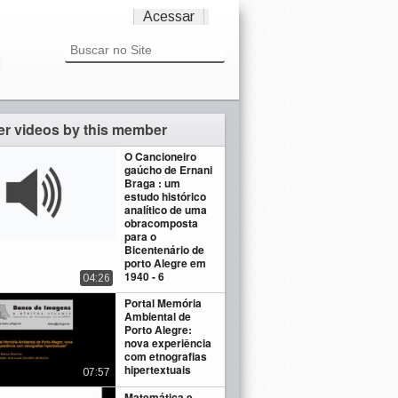
Acessar
er videos by this member
O Cancioneiro
gaúcho de Ernani
Braga : um
estudo histórico
analítico de uma
obracomposta
para o
Bicentenário de
porto Alegre em
1940 - 6
04:26
Portal Memória
Ambiental de
Porto Alegre:
nova experiência
com etnografias
hipertextuais
07:57
Matemática e