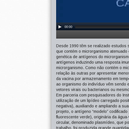
00:00
Desde 1990 têm se realizado estudos s
que contém o microrganismo atenuado o
genética de antígenos do microrganismo
antígenos induzindo uma resposta imun
microrganismo. Como não contém o mic
relação às outras por apresentar menos
da vacina por armazenamento em tempe
ao organismo do indivíduo vêm sendo es
vetores virais ou bacterianos ou mesm
Em parceria com pesquisadores do Insti
utilização de um lipídeo carregado pos
negativa), auxiliando e ampliando a su
projeto, o antígeno “modelo” codificad
fluorescente verde), originária da água
circular, denominado plasmídeo, que po
trabalho, foi produzida grande quanti