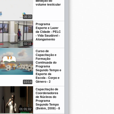
Medição do
volume testicular
05:33
Programa
Esporte e Lazer
da Cidade - PELC
- Vida Saudável -
Alongamento
03:11
Curso de
Capacitação e
Formação
Continuada do
Programa
Segundo Tempo e
Esporte da
Escola - Corpo e
Gênero - 2
10:14
Capacitação de
Coordenadores
de Núcleos do
Programa
Segundo Tempo
(Belém, 2008) - 8
01:01:02