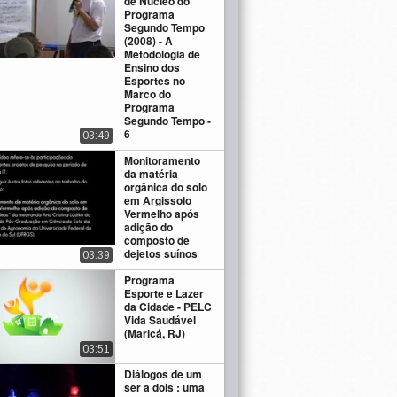
de Núcleo do
Programa
Segundo Tempo
(2008) - A
Metodologia de
Ensino dos
Esportes no
Marco do
Programa
Segundo Tempo -
6
03:49
Monitoramento
da matéria
orgânica do solo
em Argissolo
Vermelho após
adição do
composto de
dejetos suínos
03:39
Programa
Esporte e Lazer
da Cidade - PELC
Vida Saudável
(Maricá, RJ)
03:51
Diálogos de um
ser a dois : uma