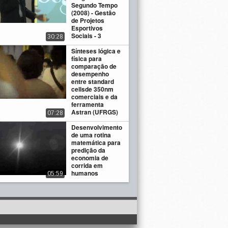
Segundo Tempo
(2008) - Gestão
de Projetos
Esportivos
Sociais - 3
30:28
Sínteses lógica e
física para
comparação de
desempenho
entre standard
cellsde 350nm
comerciais e da
ferramenta
Astran (UFRGS)
07:28
Desenvolvimento
de uma rotina
matemática para
predição da
economia de
corrida em
humanos
05:59