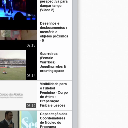
perspectiva para
dançar tango
(Vídeo 2)
04:32
Desenhos e
deslocamentos :
memória e
objetos próximos
- 5
02:15
Guerreiras
(Female
Warriors):
Juggling roles &
creating space
03:14
Visibilidade para
o Futebol
Feminino - Corpo
de Atleta:
Preparação
Física e Lesões
08:19
Capacitação dos
Coordenadores
de Núcleo do
Programa