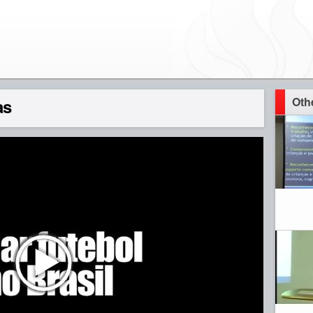
Oth
as