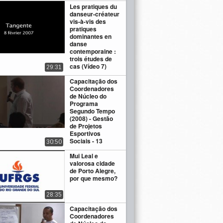
Les pratiques du
danseur-créateur
vis-à-vis des
pratiques
dominantes en
danse
contemporaine :
trois études de
cas (Vídeo 7)
29:31
Capacitação dos
Coordenadores
de Núcleo do
Programa
Segundo Tempo
(2008) - Gestão
de Projetos
Esportivos
Sociais - 13
30:50
Mui Leal e
valorosa cidade
de Porto Alegre,
por que mesmo?
28:35
Capacitação dos
Coordenadores