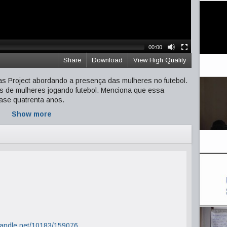
00:00
Share
Download
View High Quality
as Project abordando a presença das mulheres no futebol.
s de mulheres jogando futebol. Menciona que essa
uase quatrenta anos.
Show more
.handle.net/10183/159076