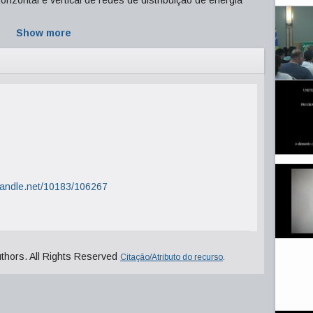
izontal e vertical de redes de distribuição de energia
Show more
.handle.net/10183/106267
uthors. All Rights Reserved
Citação/Atributo do recurso
.