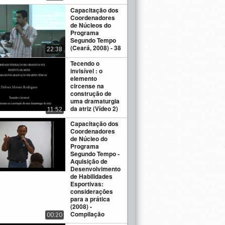
Capacitação dos
Coordenadores
de Núcleos do
Programa
Segundo Tempo
(Ceará, 2008) - 38
22:38
Tecendo o
invisível : o
elemento
circense na
construção de
uma dramaturgia
da atriz (Vídeo 2)
11:52
Capacitação dos
Coordenadores
de Núcleo do
Programa
Segundo Tempo -
Aquisição de
Desenvolvimento
de Habilidades
Esportivas:
considerações
para a prática
(2008) -
Compilação
00:20