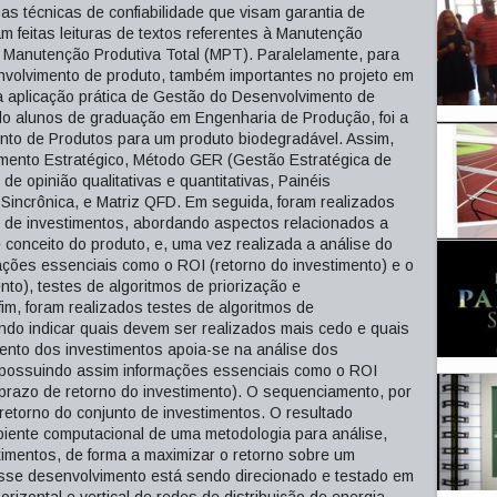
as técnicas de confiabilidade que visam garantia de
m feitas leituras de textos referentes à Manutenção
 Manutenção Produtiva Total (MPT). Paralelamente, para
nvolvimento de produto, também importantes no projeto em
a aplicação prática de Gestão do Desenvolvimento de
ndo alunos de graduação em Engenharia de Produção, foi a
to de Produtos para um produto biodegradável. Assim,
amento Estratégico, Método GER (Gestão Estratégica de
 opinião qualitativas e quantitativas, Painéis
 Sincrônica, e Matriz QFD. Em seguida, foram realizados
e de investimentos, abordando aspectos relacionados a
 conceito do produto, e, uma vez realizada a análise do
ações essenciais como o ROI (retorno do investimento) e o
to), testes de algoritmos de priorização e
im, foram realizados testes de algoritmos de
ndo indicar quais devem ser realizados mais cedo e quais
nto dos investimentos apoia-se na análise dos
, possuindo assim informações essenciais como o ROI
(prazo de retorno do investimento). O sequenciamento, por
 retorno do conjunto de investimentos. O resultado
iente computacional de uma metodologia para análise,
timentos, de forma a maximizar o retorno sobre um
Esse desenvolvimento está sendo direcionado e testado em