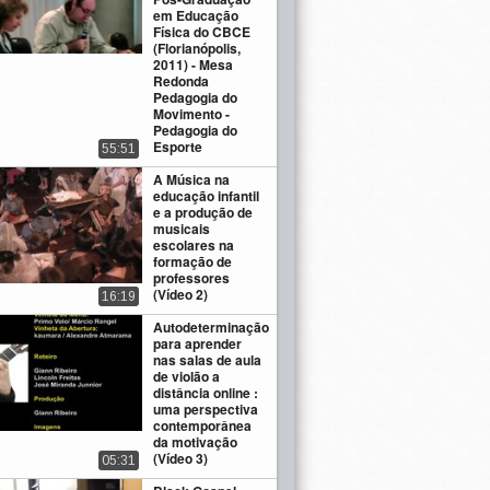
em Educação
Física do CBCE
(Florianópolis,
2011) - Mesa
Redonda
Pedagogia do
Movimento -
Pedagogia do
Esporte
55:51
A Música na
educação infantil
e a produção de
musicais
escolares na
formação de
professores
(Vídeo 2)
16:19
Autodeterminação
para aprender
nas salas de aula
de violão a
distância online :
uma perspectiva
contemporânea
da motivação
(Vídeo 3)
05:31