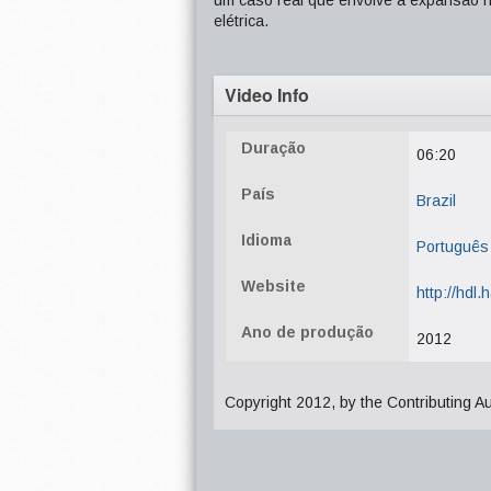
um caso real que envolve a expansão hor
elétrica.
Video Info
Duração
06:20
País
Brazil
Idioma
Português
Website
http://hdl
Ano de produção
2012
Copyright 2012, by the Contributing A