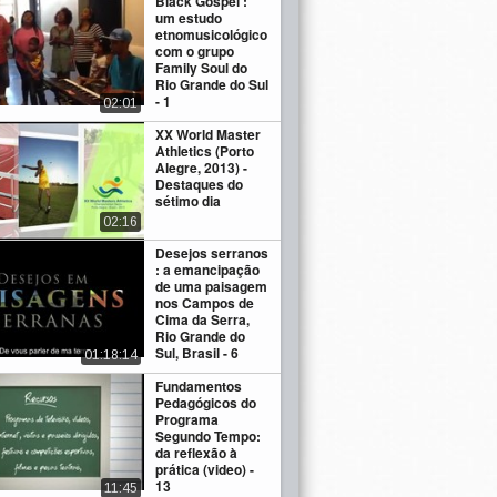
Black Gospel :
um estudo
etnomusicológico
com o grupo
Family Soul do
Rio Grande do Sul
- 1
02:01
XX World Master
Athletics (Porto
Alegre, 2013) -
Destaques do
sétimo dia
02:16
Desejos serranos
: a emancipação
de uma paisagem
nos Campos de
Cima da Serra,
Rio Grande do
Sul, Brasil - 6
01:18:14
Fundamentos
Pedagógicos do
Programa
Segundo Tempo:
da reflexão à
prática (video) -
13
11:45