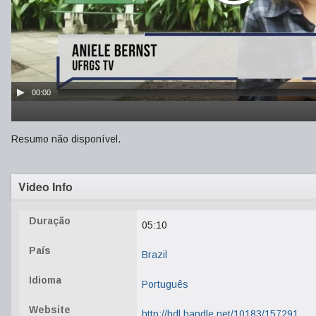
00:00
Resumo não disponível.
Video Info
Duração
05:10
País
Brazil
Idioma
Português
Website
http://hdl.handle.net/10183/157291