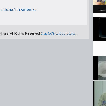
.handle.net/10183/106089
uthors. All Rights Reserved
Citação/Atributo do recurso
.