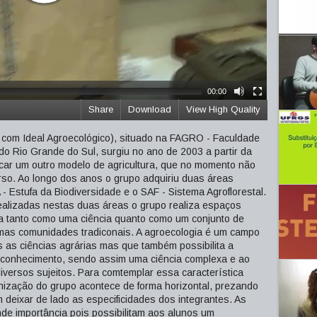
00:00
Share
Download
View High Quality
com Ideal Agroecológico), situado na FAGRO - Faculdade
o Rio Grande do Sul, surgiu no ano de 2003 a partir da
icar um outro modelo de agricultura, que no momento não
rso. Ao longo dos anos o grupo adquiriu duas áreas
 Estufa da Biodiversidade e o SAF - Sistema Agroflorestal.
realizadas nestas duas áreas o grupo realiza espaços
da tanto como uma ciência quanto como um conjunto de
umas comunidades tradiconais. A agroecologia é um campo
as as ciências agrárias mas que também possibilita a
 conhecimento, sendo assim uma ciência complexa e ao
versos sujeitos. Para comtemplar essa característica
anização do grupo acontece de forma horizontal, prezando
deixar de lado as especificidades dos integrantes. As
de importância pois possibilitam aos alunos um