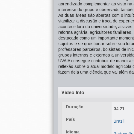
aprendizado complementar ao visto na 
interesse do grupo é observado também
As duas áreas são abertas com o intuít
viabilizar a discusão e troca de exper
acontece fora da universidade, atravé
reforma agrária, agricultores familiares
destacado como um importante moment
sujeitos e se questionar sobre sua futu
professores parceiros, bolsistas de inic
grupos internos e externos a universi
UVAIA consegue contribuir de maneira s
reflexão sobre o atual modelo agrícola
fazem dela uma ciência que vai além da
Video Info
Duração
04:21
País
Brazil
Idioma
Português