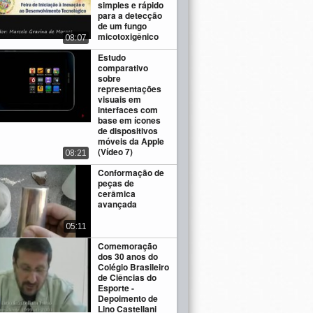
simples e rápido
para a detecção
de um fungo
micotoxigênico
08:07
Estudo
comparativo
sobre
representações
visuais em
interfaces com
base em ícones
de dispositivos
móveis da Apple
(Vídeo 7)
08:21
Conformação de
peças de
cerâmica
avançada
05:11
Comemoração
dos 30 anos do
Colégio Brasileiro
de Ciências do
Esporte -
Depoimento de
Lino Castellani