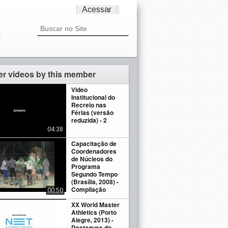
Acessar
er videos by this member
Video
Institucional do
Recreio nas
Férias (versão
reduzida) - 2
04:38
Capacitação de
Coordenadores
de Núcleos do
Programa
Segundo Tempo
(Brasília, 2008) -
Compilação
00:50
XX World Master
Athletics (Porto
Alegre, 2013) -
Destaques do