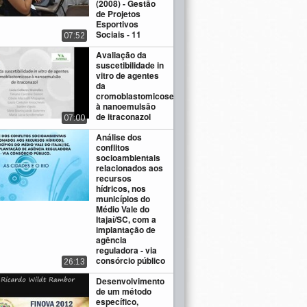
(2008) - Gestão
de Projetos
Esportivos
Sociais - 11
07:52
Avaliação da
suscetibilidade in
vitro de agentes
da
cromoblastomicose
à nanoemulsão
de itraconazol
07:00
Análise dos
conflitos
socioambientais
relacionados aos
recursos
hídricos, nos
municípios do
Médio Vale do
Itajaí/SC, com a
implantação de
agência
reguladora - via
consórcio público
26:13
Desenvolvimento
de um método
específico,