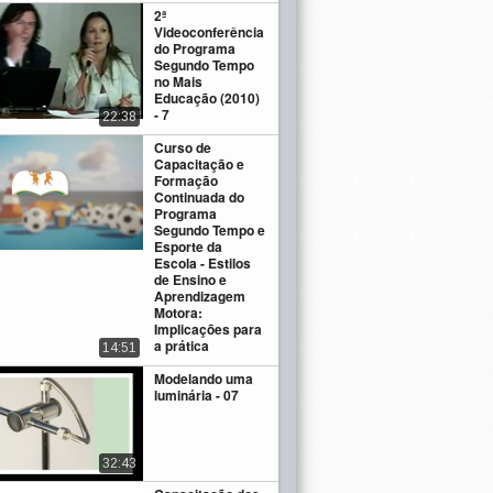
2ª
Videoconferência
do Programa
Segundo Tempo
no Mais
Educação (2010)
- 7
22:38
Curso de
Capacitação e
Formação
Continuada do
Programa
Segundo Tempo e
Esporte da
Escola - Estilos
de Ensino e
Aprendizagem
Motora:
Implicações para
a prática
14:51
Modelando uma
luminária - 07
32:43