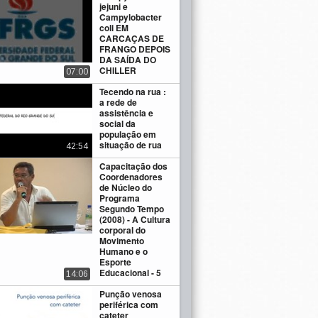
jejuni e
Campylobacter
coli EM
CARCAÇAS DE
FRANGO DEPOIS
DA SAÍDA DO
CHILLER
07:00
Tecendo na rua :
a rede de
assistência e
social da
população em
situação de rua
42:54
Capacitação dos
Coordenadores
de Núcleo do
Programa
Segundo Tempo
(2008) - A Cultura
corporal do
Movimento
Humano e o
Esporte
Educacional - 5
14:06
Punção venosa
periférica com
cateter