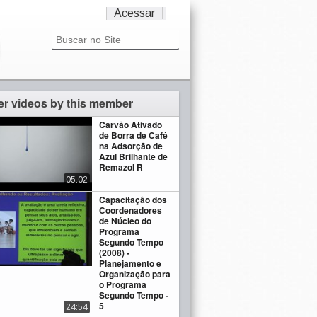
Acessar
er videos by this member
Carvão Ativado
de Borra de Café
na Adsorção de
Azul Brilhante de
Remazol R
05:02
Capacitação dos
Coordenadores
de Núcleo do
Programa
Segundo Tempo
(2008) -
Planejamento e
Organização para
o Programa
Segundo Tempo -
5
24:54