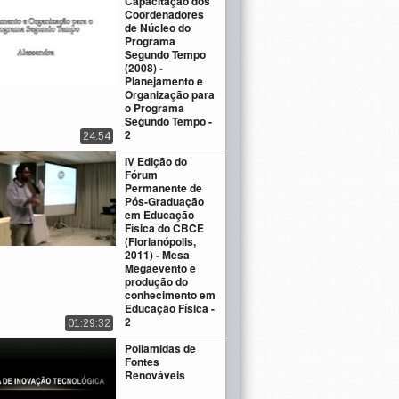
Capacitação dos
Coordenadores
de Núcleo do
Programa
Segundo Tempo
(2008) -
Planejamento e
Organização para
o Programa
Segundo Tempo -
2
24:54
IV Edição do
Fórum
Permanente de
Pós-Graduação
em Educação
Física do CBCE
(Florianópolis,
2011) - Mesa
Megaevento e
produção do
conhecimento em
Educação Física -
2
01:29:32
Poliamidas de
Fontes
Renováveis