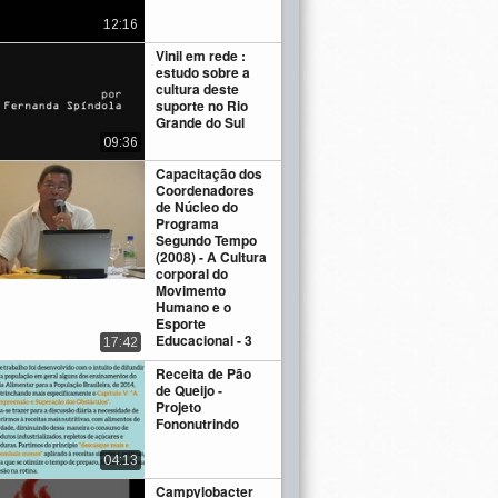
12:16
Vinil em rede :
estudo sobre a
cultura deste
suporte no Rio
Grande do Sul
09:36
Capacitação dos
Coordenadores
de Núcleo do
Programa
Segundo Tempo
(2008) - A Cultura
corporal do
Movimento
Humano e o
Esporte
Educacional - 3
17:42
Receita de Pão
de Queijo -
Projeto
Fononutrindo
04:13
Campylobacter