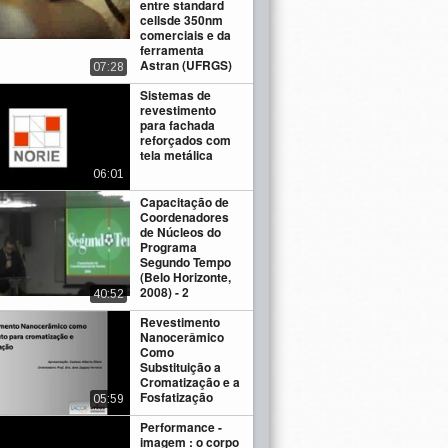
entre standard
cellsde 350nm
comerciais e da
ferramenta
Astran (UFRGS)
07:28
Sistemas de
revestimento
para fachada
reforçados com
tela metálica
06:01
Capacitação de
Coordenadores
de Núcleos do
Programa
Segundo Tempo
(Belo Horizonte,
2008) - 2
40:52
Revestimento
Nanocerâmico
Como
Substituição a
Cromatização e a
Fosfatização
05:59
Performance -
imagem : o corpo