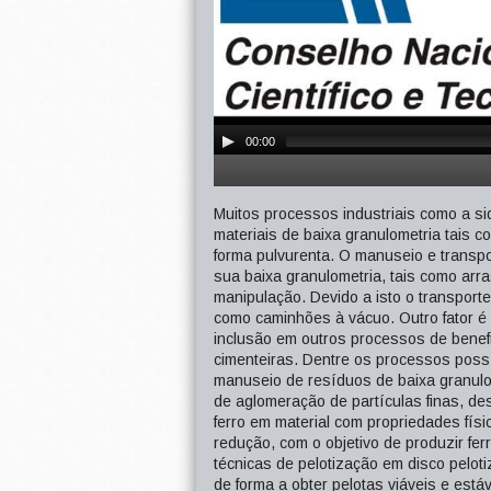
00:00
Muitos processos industriais como a s
materiais de baixa granulometria tais co
forma pulvurenta. O manuseio e transpo
sua baixa granulometria, tais como arras
manipulação. Devido a isto o transport
como caminhões à vácuo. Outro fator é a
inclusão em outros processos de benef
cimenteiras. Dentre os processos possí
manuseio de resíduos de baixa granulo
de aglomeração de partículas finas, des
ferro em material com propriedades fís
redução, com o objetivo de produzir fer
técnicas de pelotização em disco peloti
de forma a obter pelotas viáveis e est