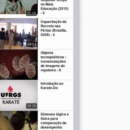
no Mais
Educação (2010)
- 5
21:16
Capacitação do
Recreio nas
Férias (Brasilia,
2008) - 4
04:14
Objetos
tecnopoéticos :
transmutações
de imagens do
repulsivo - 9
Introdução ao
Karate-Do
38:28
Sínteses lógica e
física para
comparação de
desempenho