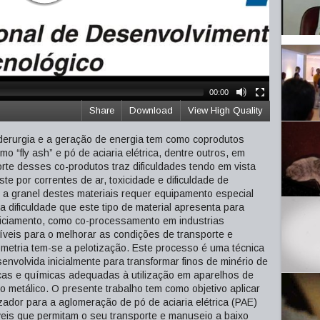
00:00
Share
Download
View High Quality
iderurgia e a geração de energia tem como coprodutos
mo “fly ash” e pó de aciaria elétrica, dentre outros, em
rte desses co-produtos traz dificuldades tendo em vista
te por correntes de ar, toxicidade e dificuldade de
e a granel destes materiais requer equipamento especial
 dificuldade que este tipo de material apresenta para
iciamento, como co-processamento em industrias
veis para o melhorar as condições de transporte e
metria tem-se a pelotização. Este processo é uma técnica
envolvida inicialmente para transformar finos de minério de
icas e químicas adequadas à utilização em aparelhos de
ro metálico. O presente trabalho tem como objetivo aplicar
zador para a aglomeração de pó de aciaria elétrica (PAE)
áveis que permitam o seu transporte e manuseio a baixo