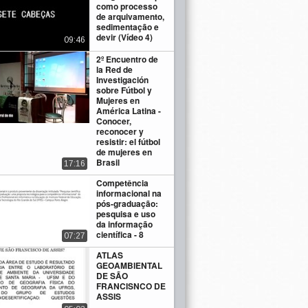
como processo
de arquivamento,
sedimentação e
devir (Vídeo 4)
09:46
2º Encuentro de
la Red de
Investigación
sobre Fútbol y
Mujeres en
América Latina -
Conocer,
reconocer y
resistir: el fútbol
de mujeres en
Brasil
17:16
Competência
informacional na
pós-graduação:
pesquisa e uso
da informação
científica - 8
07:27
ATLAS
GEOAMBIENTAL
DE SÃO
FRANCISNCO DE
ASSIS