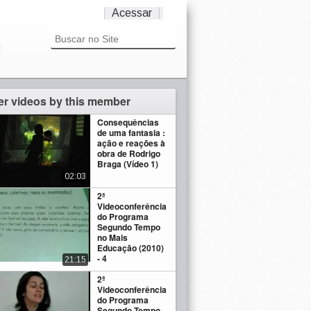
Acessar
er videos by this member
Consequências
de uma fantasia :
ação e reações à
obra de Rodrigo
Braga (Vídeo 1)
02:03
2ª
Videoconferência
do Programa
Segundo Tempo
no Mais
Educação (2010)
- 4
21:15
2ª
Videoconferência
do Programa
Segundo Tempo