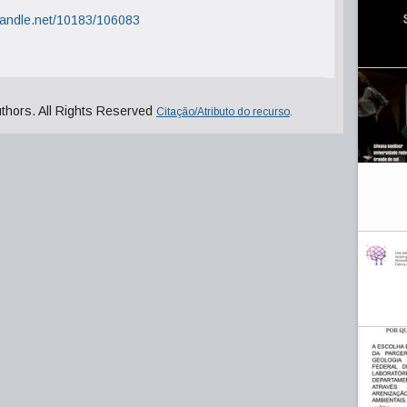
.handle.net/10183/106083
uthors. All Rights Reserved
Citação/Atributo do recurso
.