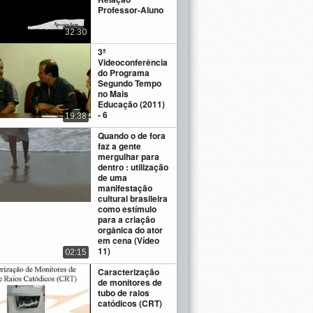
Professor-Aluno
32:30
3ª
Videoconferência
do Programa
Segundo Tempo
no Mais
Educação (2011)
- 6
19:38
Quando o de fora
faz a gente
mergulhar para
dentro : utilização
de uma
manifestação
cultural brasileira
como estímulo
para a criação
orgânica do ator
em cena (Vídeo
11)
02:15
Caracterização
de monitores de
tubo de raios
catódicos (CRT)