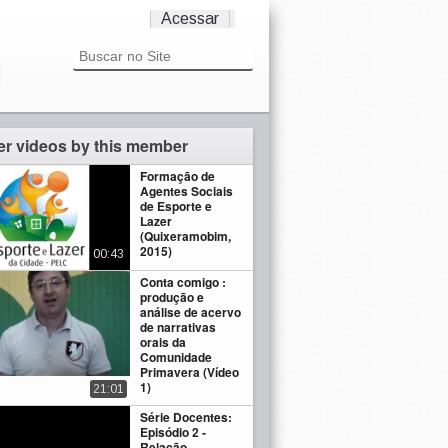
Acessar
er videos by this member
Formação de
Agentes Sociais
de Esporte e
Lazer
(Quixeramobim,
2015)
00:43
Conta comigo :
produção e
análise de acervo
de narrativas
orais da
Comunidade
Primavera (Vídeo
1)
21:01
Série Docentes:
Episódio 2 -
Relação