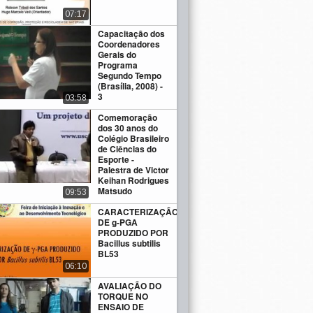
07:17
Capacitação dos
Coordenadores
Gerais do
Programa
Segundo Tempo
(Brasília, 2008) -
3
03:58
Comemoração
dos 30 anos do
Colégio Brasileiro
de Ciências do
Esporte -
Palestra de Victor
Keihan Rodrigues
Matsudo
09:53
CARACTERIZAÇÃO
DE g-PGA
PRODUZIDO POR
Bacillus subtilis
BL53
06:10
AVALIAÇÃO DO
TORQUE NO
ENSAIO DE