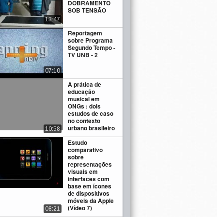
DOBRAMENTO
SOB TENSÃO
13:47
Reportagem
sobre Programa
Segundo Tempo -
TV UNB - 2
07:10
A prática de
educação
musical em
ONGs : dois
estudos de caso
no contexto
urbano brasileiro
10:58
Estudo
comparativo
sobre
representações
visuais em
interfaces com
base em ícones
de dispositivos
móveis da Apple
(Vídeo 7)
08:21