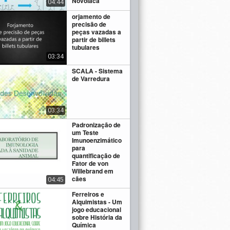
Novolaca
04:44
orjamento de
precisão de
peças vazadas a
partir de billets
tubulares
03:34
SCALA - Sistema
de Varredura
03:34
Padronização de
um Teste
Imunoenzimático
para
quantificação de
Fator de von
Willebrand em
cães
04:45
Ferreiros e
Alquimistas - Um
jogo educacional
sobre História da
Química