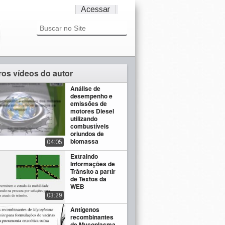
Acessar
ros vídeos do autor
Análise de
desempenho e
emissões de
motores Diesel
utilizando
combustíveis
oriundos de
biomassa
04:05
Extraindo
Informações de
Trânsito a partir
de Textos da
WEB
03:29
Antígenos
recombinantes
de Mycoplasma