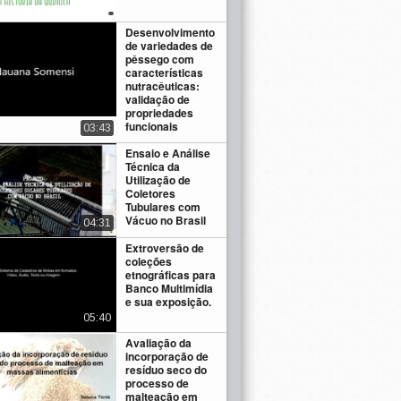
Desenvolvimento
de variedades de
pêssego com
características
nutracêuticas:
validação de
propriedades
funcionais
03:43
Ensaio e Análise
Técnica da
Utilização de
Coletores
Tubulares com
Vácuo no Brasil
04:31
Extroversão de
coleções
etnográficas para
Banco Multimídia
e sua exposição.
05:40
Avaliação da
incorporação de
resíduo seco do
processo de
malteação em