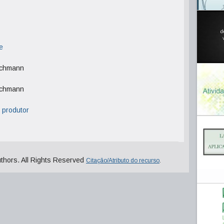
e
schmann
schmann
 produtor
uthors. All Rights Reserved
Citação/Atributo do recurso
.