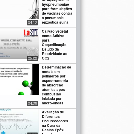
hyopneumoniae
para formulações
de vacinas contra
a pneumonia
enzoótica suína
04:12
Carvão Vegetal
como Aditivo
para
Coqueificação:
Estudo da
Reatividade ao
CO2
05:08
Determinação de
metais em
polimeros por
espectrometria
de absorcao
atomica apos
combustao
iniciada por
micro-ondas
04:38
Avaliação de
Diferentes
Endurecedores
na Cura da
Resina Epóxi