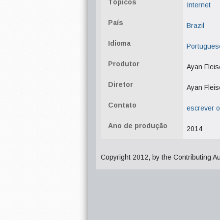
Tópicos
Internet
País
Brazil
Idioma
Portugues
Produtor
Ayan Flei
Diretor
Ayan Flei
Contato
escrever o
Ano de produção
2014
Copyright 2012, by the Contributing A