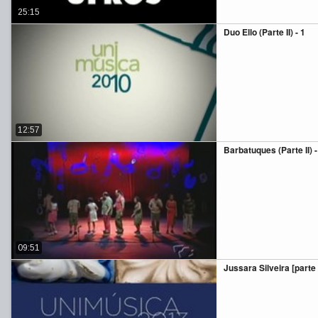
25:15
Duo Ello (Parte II) - 1
12:57
Barbatuques (Parte II) -
09:51
Jussara Silveira [parte 