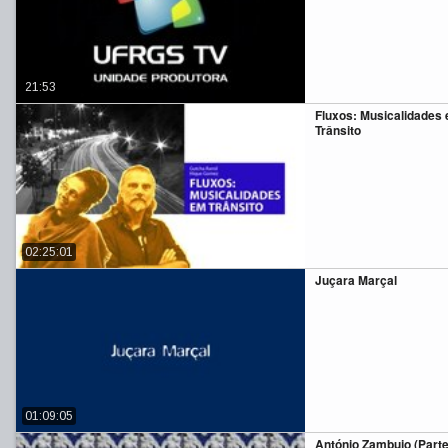
21:53
Fluxos: Musicalidades
Trânsito
02:25:01
Juçara Marçal
01:09:05
António Zambujo (Parte 