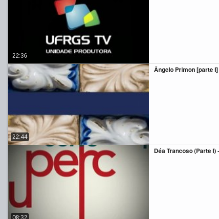
22:36
Ângelo Primon [parte I]
22:44
Déa Trancoso (Parte I) -
08:32