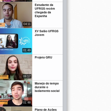
Estudante da
UFRGS recém
chegada da
Espanha
04:11
XV Salão UFRGS
Jovem
01:49
Projeto GRU
06:17
Manejo do tempo
durante o
isolamento social
01:48
Plano de Ações