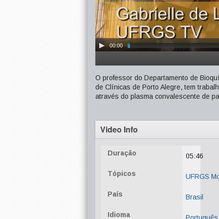
00:00
O professor do Departamento de Bioquí
de Clínicas de Porto Alegre, tem traba
através do plasma convalescente de pa
Video Info
Duração
05:46
Tópicos
UFRGS Mob
País
Brasil
Idioma
Português