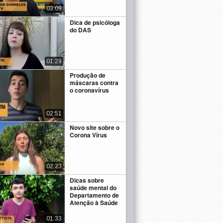
03:09
Dica de psicóloga
do DAS
01:29
Produção de
máscaras contra
o coronavírus
02:51
Novo site sobre o
Corona Vírus
02:23
Dicas sobre
saúde mental do
Departamento de
Atenção à Saúde
01:33