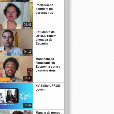
Pedilúvio no
combate ao
coronavírus
02:43
Estudante da
UFRGS recém
chegada da
Espanha
04:11
Manifesto da
Faculdade de
Economia contra
o coronavírus
04:45
XV Salão UFRGS
Jovem
01:49
Manejo do tempo