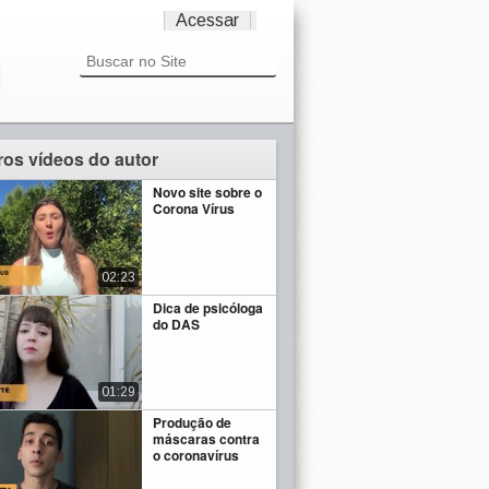
Acessar
ros vídeos do autor
Novo site sobre o
Corona Vírus
02:23
Dica de psicóloga
do DAS
01:29
Produção de
máscaras contra
o coronavírus