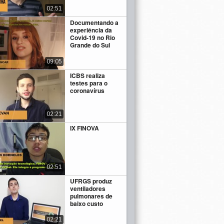
02:51
Documentando a
experiência da
Covid-19 no Rio
Grande do Sul
09:05
ICBS realiza
testes para o
coronavírus
02:21
IX FINOVA
02:51
UFRGS produz
ventiladores
pulmonares de
baixo custo
02:21