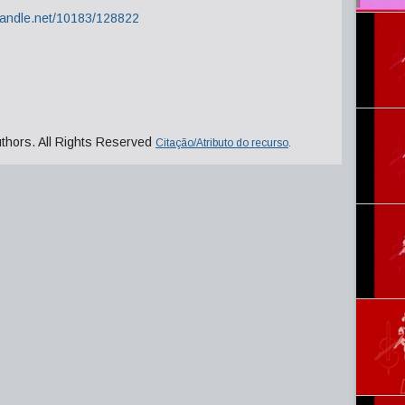
.handle.net/10183/128822
uthors. All Rights Reserved
Citação/Atributo do recurso
.