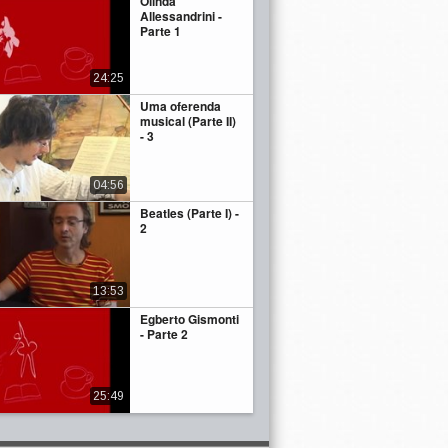
Olinda
Allessandrini -
Parte 1
24:25
Uma oferenda
musical (Parte II)
- 3
04:56
Beatles (Parte I) -
2
13:53
Egberto Gismonti
- Parte 2
25:49