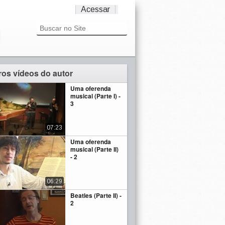
Acessar
ros vídeos do autor
Uma oferenda
musical (Parte I) -
3
07:23
Uma oferenda
musical (Parte II)
- 2
06:29
Beatles (Parte II) -
2