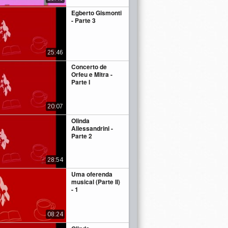
Egberto Gismonti
- Parte 3
25:46
Concerto de
Orfeu e Mitra -
Parte I
20:07
Olinda
Allessandrini -
Parte 2
28:54
Uma oferenda
musical (Parte II)
- 1
08:24