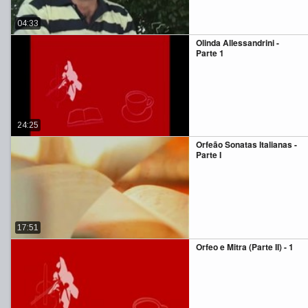
04:33
Olinda Allessandrini -
Parte 1
24:25
Orfeão Sonatas Italianas -
Parte I
17:51
Orfeo e Mitra (Parte II) - 1