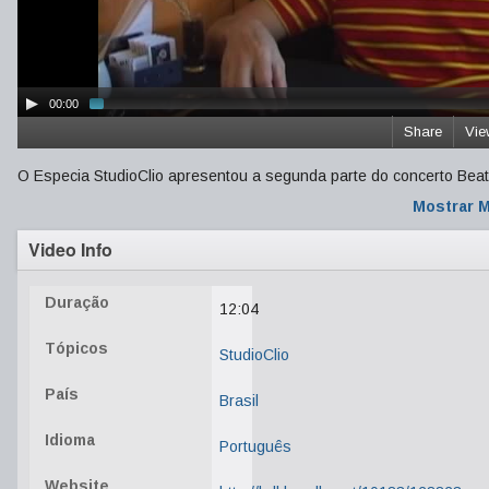
00:00
Share
Vie
O Especia StudioClio apresentou a segunda parte do concerto Beatl
Mostrar M
Video Info
Duração
12:04
Tópicos
StudioClio
País
Brasil
Idioma
Português
Website