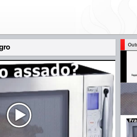
Out
gro