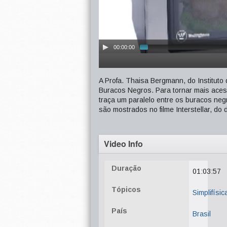
00:00:00
A Profa. Thaisa Bergmann, do Instituto
Buracos Negros. Para tornar mais ace
traça um paralelo entre os buracos ne
são mostrados no filme Interstellar, do 
Video Info
Duração
01:03:57
Tópicos
Simplifísic
País
Brasil