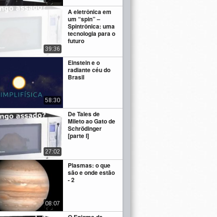
A eletrônica em
um “spin” –
Spintrônica: uma
tecnologia para o
futuro
39:36
Einstein e o
radiante céu do
Brasil
58:30
De Tales de
Mileto ao Gato de
Schrödinger
[parte I]
27:02
Plasmas: o que
são e onde estão
- 2
08:07
O Enigma da