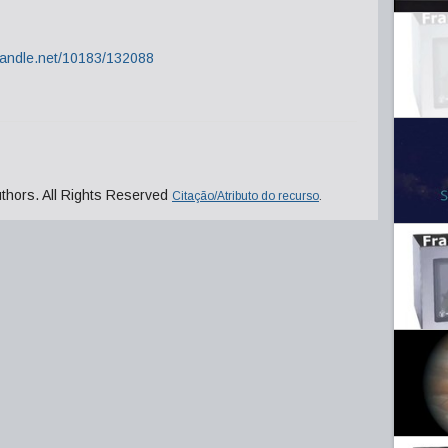
.handle.net/10183/132088
uthors. All Rights Reserved
Citação/Atributo do recurso
.