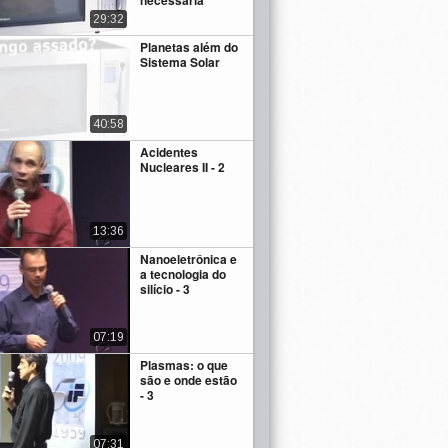
necessária
29:32
Planetas além do
Sistema Solar
40:58
Acidentes
Nucleares II - 2
13:36
Nanoeletrônica e
a tecnologia do
silício - 3
07:19
Plasmas: o que
são e onde estão
- 3
07:31