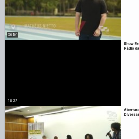
06:50
Show Eru
Rádio d
18:32
Abertur
Diversa