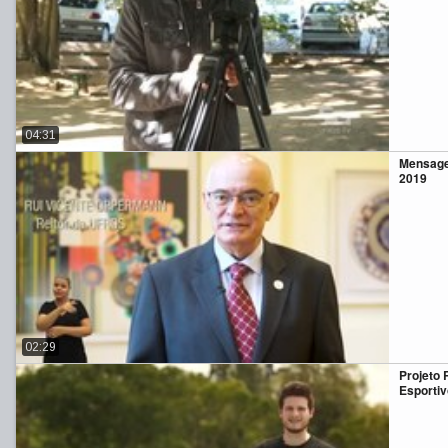
04:31
Mensage
2019
02:29
Projeto 
Esporti