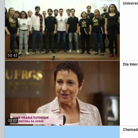
Universi
50:43
Dia Inte
03:07
Chamada