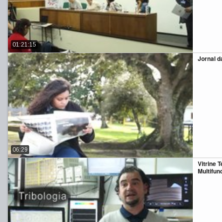
01:21:15
Jornal d
06:29
Vitrine 
Multifun