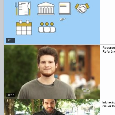
00:35
Recursos
Referên
08:56
Iniciação
Gauer P