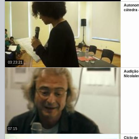
Autonomi
cátedra 
03:23:21
Audição
Nicolai
07:15
Ciclo d