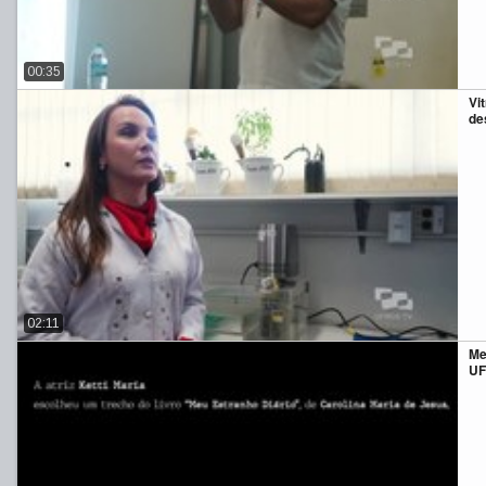
00:35
Vi
de
02:11
Me
UF