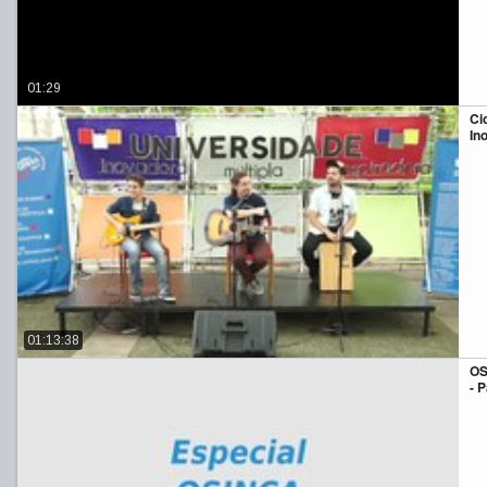
01:29
Ci
In
01:13:38
OS
- P