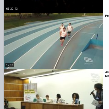
01:32:43
Pr
17:16
Ab
Di