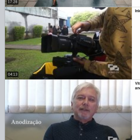
17:28
In
04:13
Vi
an