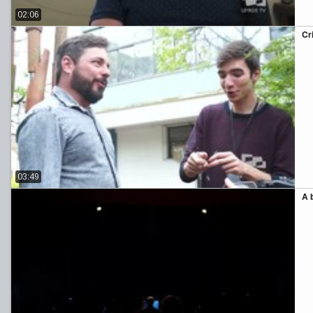
02:06
Cri
03:49
A 