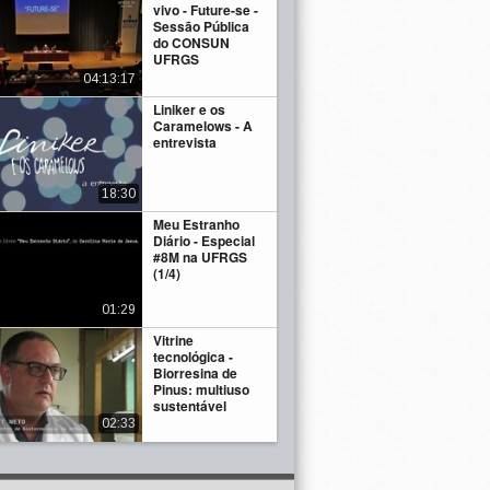
vivo - Future-se -
Sessão Pública
do CONSUN
UFRGS
04:13:17
Liniker e os
Caramelows - A
entrevista
18:30
Meu Estranho
Diário - Especial
#8M na UFRGS
(1/4)
01:29
Vitrine
tecnológica -
Biorresina de
Pinus: multiuso
sustentável
02:33