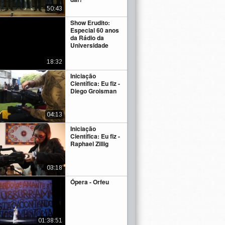
50:43
Show Erudito:
Especial 60 anos
da Rádio da
Universidade
18:32
Iniciação
Científica: Eu fiz -
Diego Groisman
04:13
Iniciação
Científica: Eu fiz -
Raphael Zillig
03:18
Ópera - Orfeu
01:38:51