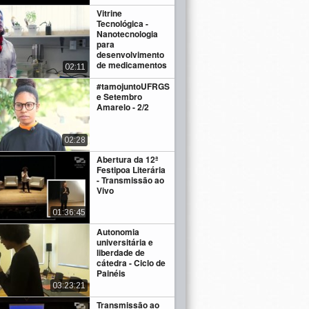
Vitrine
Tecnológica -
Nanotecnologia
para
desenvolvimento
de medicamentos
02:11
#tamojuntoUFRGS
e Setembro
Amarelo - 2/2
02:28
Abertura da 12ª
Festipoa Literária
- Transmissão ao
Vivo
01:36:45
Autonomia
universitária e
liberdade de
cátedra - Ciclo de
Painéis
03:23:21
Transmissão ao