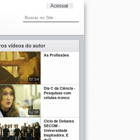
Acessar
ros vídeos do autor
As Profissões
07:54
Dia C da Ciência -
Pesquisas com
células-tronco
02:08
Ciclo de Debates
SECOM -
Universidade
Inspiradora. E
daí?