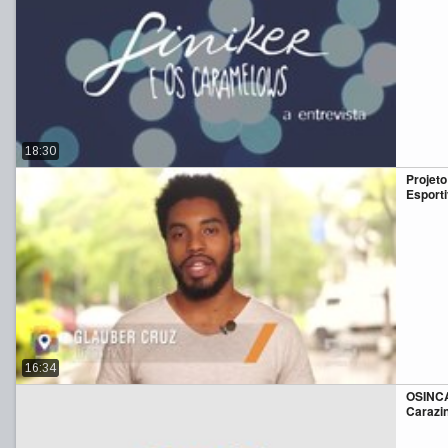
18:30
Projeto
Esport
16:34
OSINCA
Carazin