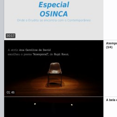
30:17
Atempo
(3/4)
01:46
A bela 