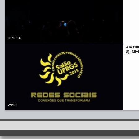
01:32:43
Abertu
2): Sil
29:38