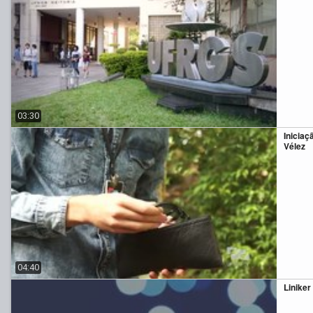
03:30
Iniciaç
Vélez
04:40
Liniker