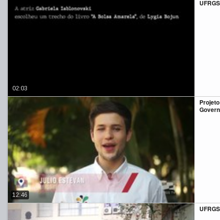
UFRGS 
02:03
Projeto
Gover
12:46
UFRGS