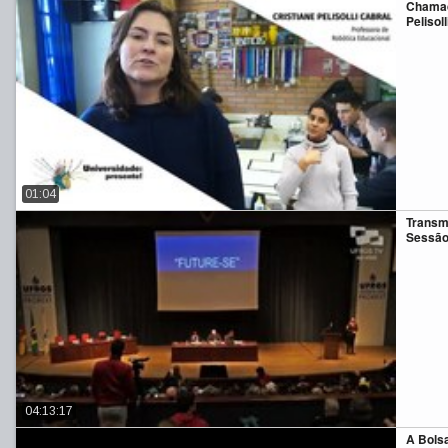
Chamad
Pelisol
01:04
Transmi
Sessão
04:13:17
A Bols