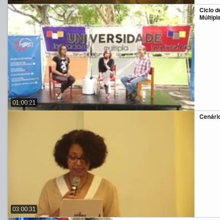
Ciclo 
Múltipl
01:00:21
Cenário
03:00:31