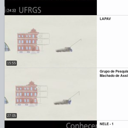
24:32
LAPAV
15:55
Grupo de Pesqui
Machado de Assi
27:05
NELE - 1