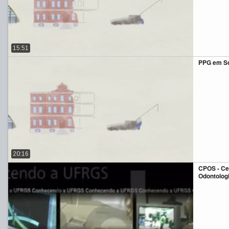
15:51
PPG em So
20:16
CPOS - Ce
Odontologi