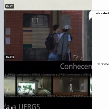
09:01
Laboratóri
04:00
UFRGS Se
21:46