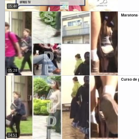
05:46
Maratona 
05:28
Curso de p
04:51