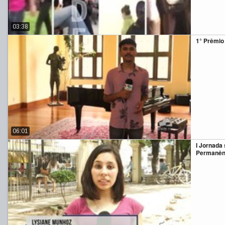
03:38
1° Prêmio
06:01
I Jornada
Permanênc