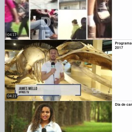
04:17
Programa
2017
04:21
Dia de ca