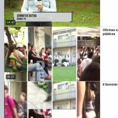
04:45
Oficinas 
públicas
06:07
II Seminár