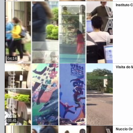
Instituto 
04:14
Visita do 
03:41
Nuccio Or