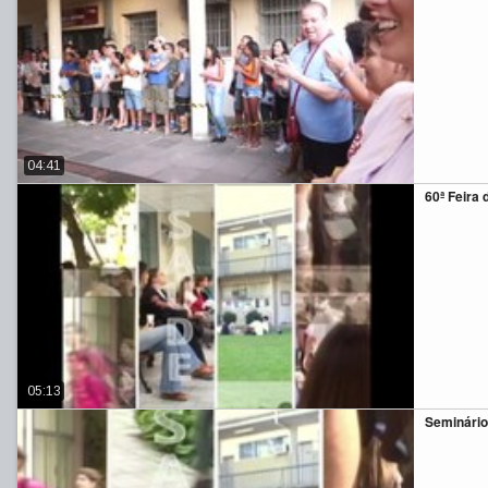
04:41
60ª Feira 
05:13
Seminário