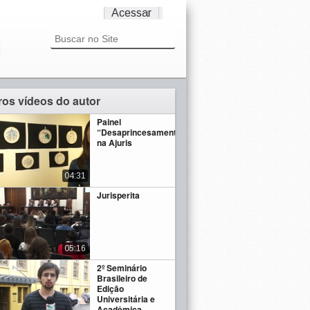
Acessar
ros vídeos do autor
Painel
“Desaprincesamento”
na Ajuris
04:31
Jurisperita
05:16
2º Seminário
Brasileiro de
Edição
Universitária e
Acadêmica