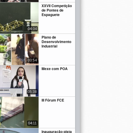
XXVII Competição
de Pontes de
Espaguete
04:04
Plano de
Desenvolvimento
Industrial
03:54
Mexe com POA
05:38
III Fórum FCE
04:11
Inauguração pista