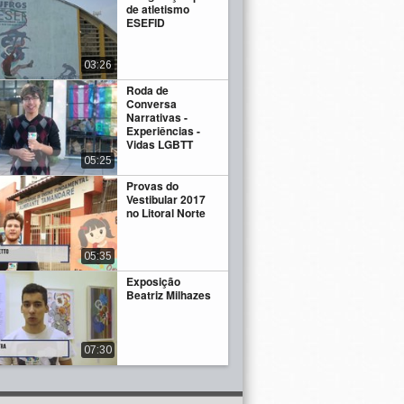
de atletismo
ESEFID
03:26
Roda de
Conversa
Narrativas -
Experiências -
Vidas LGBTT
05:25
Provas do
Vestibular 2017
no Litoral Norte
05:35
Exposição
Beatriz Milhazes
07:30