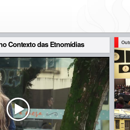
Out
no Contexto das Etnomídias