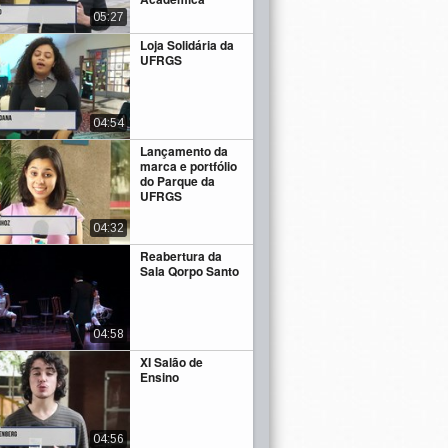
05:27
Loja Solidária da
UFRGS
04:54
Lançamento da
marca e portfólio
do Parque da
UFRGS
04:32
Reabertura da
Sala Qorpo Santo
04:58
XI Salão de
Ensino
04:56